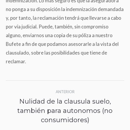
indemnización. Lo más seguro es que la aseguradora
no ponga a su disposición la indemnización demandada
y, por tanto, la reclamación tendrá que llevarse a cabo
por vía judicial. Puede, también, sin compromiso
alguno, enviarnos una copia de su póliza a nuestro
Bufete a fin de que podamos asesorarle a la vista del
clausulado, sobre las posibilidades que tiene de
reclamar.
Navegación
ANTERIOR
entre
Nulidad de la clausula suelo,
publicaciones
también para autonomos (no
Publicación
anterior:
consumidores)