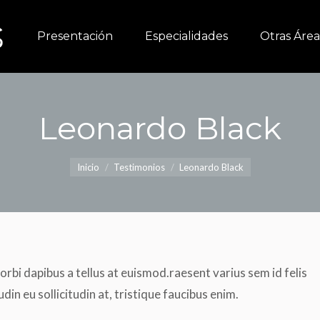
Presentación
Presentación
Especialidades
Especialidades
Otras Área
Otras Área
Leonardo Black
Estás aquí:
Inicio
Testimonios
Leonardo Black
orbi dapibus a tellus at euismod.raesent varius sem id felis
udin eu sollicitudin at, tristique faucibus enim.