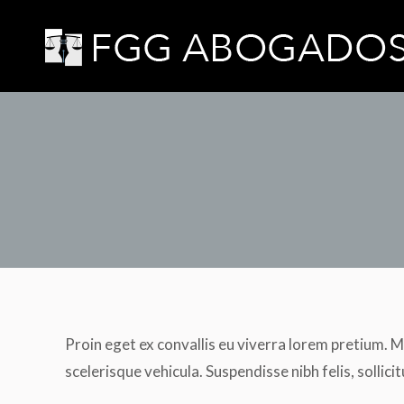
Proin eget ex convallis eu viverra lorem pretium. M
scelerisque vehicula. Suspendisse nibh felis, sollicit